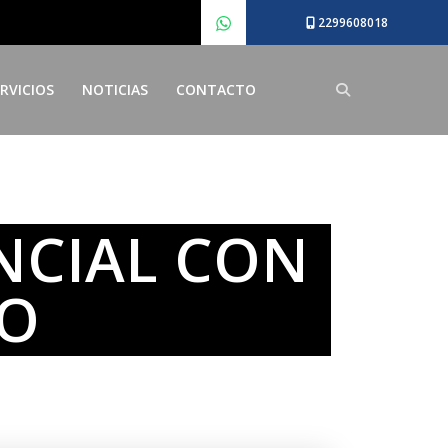
2299608018
RVICIOS
NOTICIAS
CONTACTO
NCIAL CON
JO