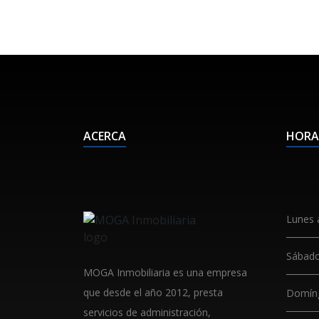
ACERCA
HORA
Lunes 
Sábad
MOGA Inmobiliaria es una empresa
Construye tu casa en
terreno propio
que desde el año 2012, presta
Domín
servicios de administración,
En Moga Inmobiliaria te